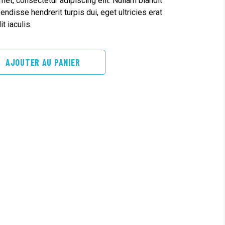
et, consectetur adipiscing elit. Nullam blandit
endisse hendrerit turpis dui, eget ultricies erat
t iaculis.
AJOUTER AU PANIER