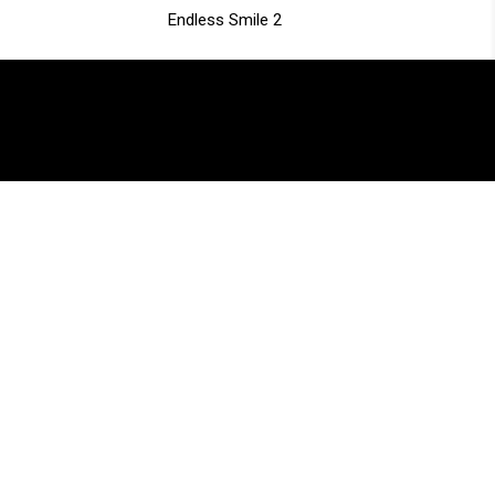
Endless Smile 2
Copyright @Endless Smile Records 2022